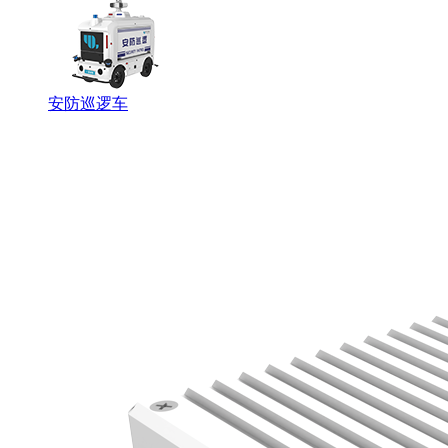
安防巡逻车