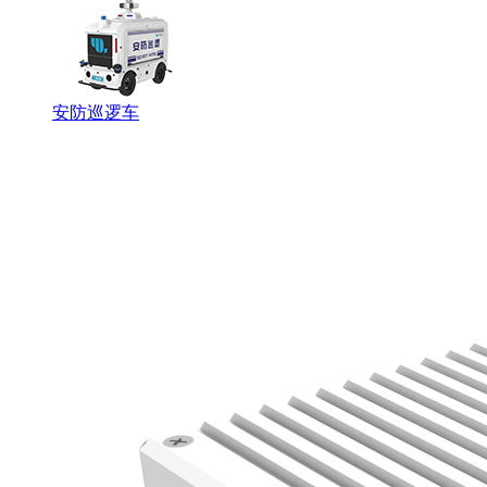
安防巡逻车